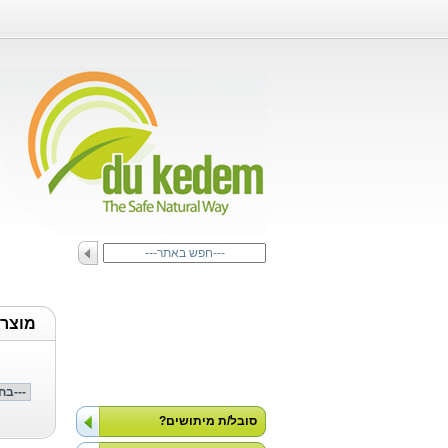
]
מוצרי
סובל/ת מיתושים?