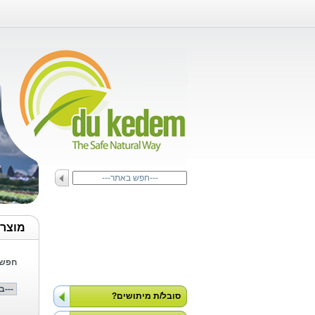
]
מוצרי
חפש 
סובל/ת מיתושים?