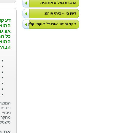
הדברת נמלים אורגנית
דשן ביו - ביתי אורגני
דע קד
ניקוי וחיטוי אורגני? אוקסי קלין!
המוצר
אורגנ
כל המ
המוצר
הבאי
המוצרי
ובטיחו
ניסויי
מחקר. 
משמשים
את מו