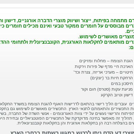
ם מתמחה בפיתוח, ייצור ושיווק מוצרי הדברה אורגניים, דישון וחי
ים מבוססים על חומרים ממקור טבעי ואינם מכילים חומרים כימ
יים.
וצרים מאושרים לשימוש.
ים מותאמים לחקלאות האורגנית, הקונבנציונלית ולתחומי הה
ם:
הגנת הצומח – מחלות ומזיקים
הארכת חיי מדף של פירות וירקות
חיטויים – מערכי אריזה, צנרת וכד'
הרחקת חיות בר (יונקים)
חיסכון במים
מניעת עקות (סטרס) חום וקור
דישון וטיוב הקרקע
ם עוברים הליך רישוי בהתאם לדרישות האגף להגנת הצומח במשרד החקלאו
ת התכשירים והתאמתם לתנאי הארץ. התכשירים מאושרים לשימוש גם בחקלאו
 הפיתוח והרישוי נעשים על ידי צוות האגרונומים - אנשי השדה של החברה, ב
תהליך זה מאפשר בחינה מדוקדקת של התכשירים הפוטנציאליים ובחירת היעי
 בהצלחה רבה הן בחקלאות אורגנית והן בחקלאות קונבנציונאלית.
צרי דע קדם ניתן לרכוש במגוון רשתות ברחבי הארץ.